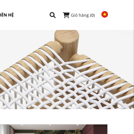
IÊN HỆ
Giỏ hàng (
0
)