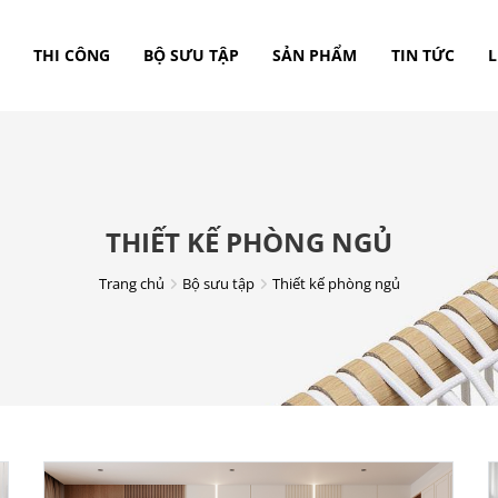
THI CÔNG
BỘ SƯU TẬP
SẢN PHẨM
TIN TỨC
L
THIẾT KẾ PHÒNG NGỦ
Trang chủ
Bộ sưu tập
Thiết kế phòng ngủ