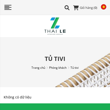
Giỏ hàng (
0
)
TỦ TIVI
Trang chủ
Phòng khách
Tủ tivi
Không có dữ liệu