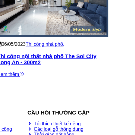
06/05/2023
Thi công nhà phố
,
hi công nội thất nhà phố The Sol City
Long An - 300m2
Xem thêm
CÂU HỎI THƯỜNG GẶP
Tôi thích thiết kế riêng
i công
Các loại gỗ thông dụng
Thời gian đặt hàng