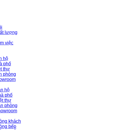
ôi
ất lượng
àm việc
n hộ
hà phố
ệt thự
ăn phòng
howroom
ăn hộ
hà phố
ệt thự
ăn phòng
showroom
hòng khách
hòng bếp