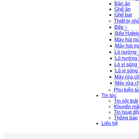
Bàn ăn
Ghế ăn
Ghế bar
Thiết bị nh
Bếp
Bếp Hafel
Máy hút mù
Máy hút mù
Lò nướng
Lò nướng 
Lò vi sóng
Lò vi sóng
Máy rửa c
Máy rửa c
Phụ kiện t
Tin tức
Tin nội thất
Khuyến mã
Tin hoạt đ
Thông báo
Liên hệ