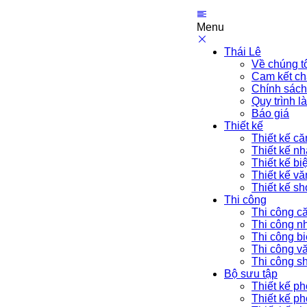
Menu
Thái Lê
Về chúng t
Cam kết ch
Chính sách
Quy trình l
Báo giá
Thiết kế
Thiết kế că
Thiết kế n
Thiết kế bi
Thiết kế v
Thiết kế s
Thi công
Thi công c
Thi công n
Thi công bi
Thi công v
Thi công 
Bộ sưu tập
Thiết kế p
Thiết kế p