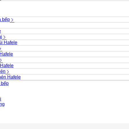
à bếp
e
i
i Hafele
Hafele
 Hafele
hén
hén Hafele
ủ bếp
i
ộng