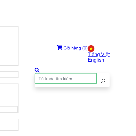
Giỏ hàng (
0
)
Tiếng Việt
English