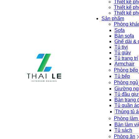
Thiết kế p
Thiết kế p
Thiết kế p
Sản phẩm
Phòng khá
Sofa
Bàn sofa
Ghế dài & 
Tủ tivi
Tủ giày
Tủ trang trí
Armchair
Phòng bếp
Tủ bếp
Phòng ngủ
Giường ng
Tủ đầu gi
Bàn trang 
Tủ quần á
Thùng tủ 
Phòng làm 
Bàn làm vi
Tủ sách
Phòng ăn