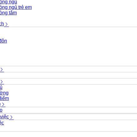
hòng ngủ
hòng ngủ trẻ em
hòng tắm
ch
đôn
ủ
ường
điểm
o
áo
việc
ệc