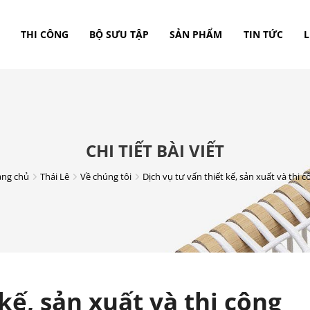
THI CÔNG
BỘ SƯU TẬP
SẢN PHẨM
TIN TỨC
L
CHI TIẾT BÀI VIẾT
ang chủ
Thái Lê
Về chúng tôi
Dịch vụ tư vấn thiết kế, sản xuất và thi c
kế, sản xuất và thi công