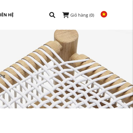
IÊN HỆ
Giỏ hàng (
0
)
ông