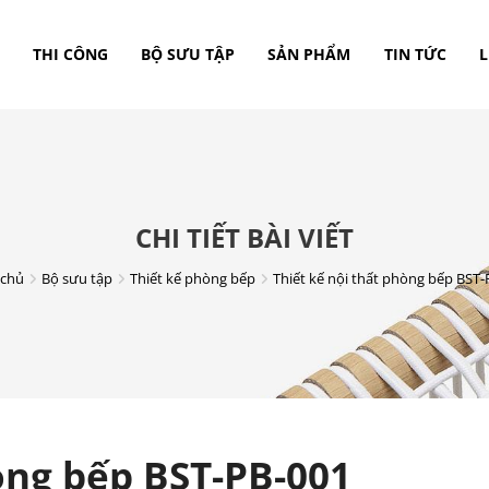
THI CÔNG
BỘ SƯU TẬP
SẢN PHẨM
TIN TỨC
L
CHI TIẾT BÀI VIẾT
 chủ
Bộ sưu tập
Thiết kế phòng bếp
Thiết kế nội thất phòng bếp BST-
òng bếp BST-PB-001