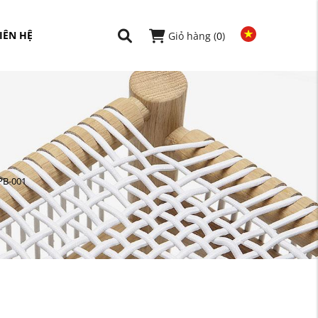
IÊN HỆ
Giỏ hàng (
0
)
PB-001