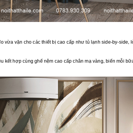
 vừa vặn cho các thiết bị cao cấp như tủ lạnh side-by-side, lò
u kết hợp cùng ghế nệm cao cấp chân mạ vàng, biến mỗi bữa ă