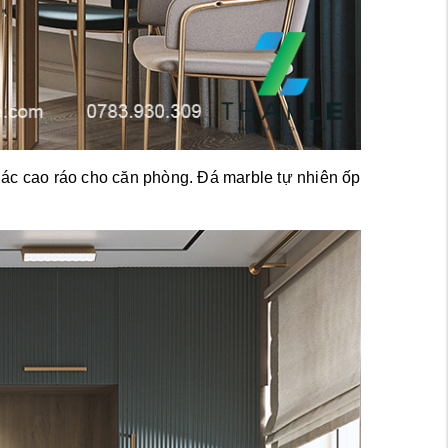
iác cao ráo cho căn phòng. 
Đá marble tự nhiên ốp 