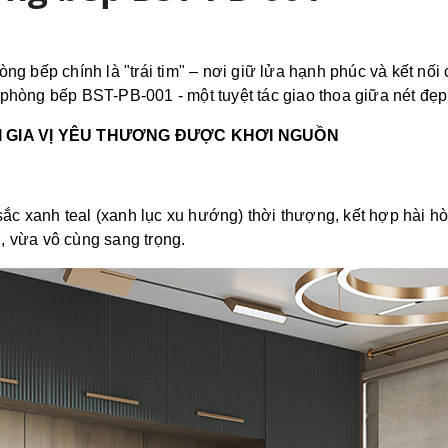
ng bếp chính là "trái tim" – nơi giữ lửa hạnh phúc và kết nố
phòng bếp BST-PB-001 - một tuyệt tác giao thoa giữa nét đẹp 
ƠI GIA VỊ YÊU THƯƠNG ĐƯỢC KHƠI NGUỒN
c xanh teal (xanh lục xu hướng) thời thượng, kết hợp hài h
, vừa vô cùng sang trọng.